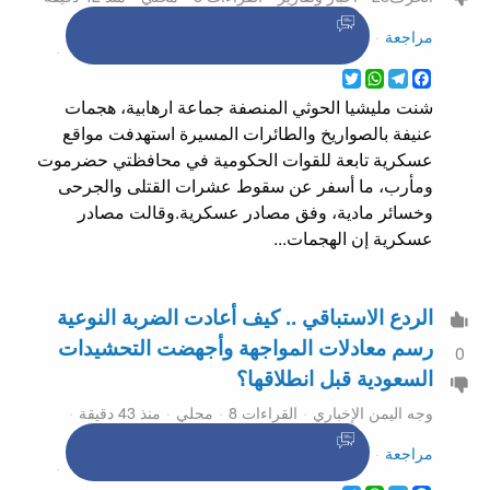
مراجعة
WhatsApp
Twitter
Telegram
Facebook
شنت مليشيا الحوثي المنصفة جماعة ارهابية، هجمات
عنيفة بالصواريخ والطائرات المسيرة استهدفت مواقع
عسكرية تابعة للقوات الحكومية في محافظتي حضرموت
ومأرب، ما أسفر عن سقوط عشرات القتلى والجرحى
وخسائر مادية، وفق مصادر عسكرية.وقالت مصادر
عسكرية إن الهجمات...
الردع الاستباقي .. كيف أعادت الضربة النوعية
رسم معادلات المواجهة وأجهضت التحشيدات
0
السعودية قبل انطلاقها؟
وجه اليمن الإخباري
القراءات 8
محلي
منذ 43 دقيقة
مراجعة