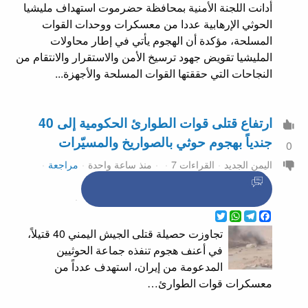
أدانت اللجنة الأمنية بمحافظة حضرموت استهداف مليشيا
الحوثي الإرهابية عددا من معسكرات ووحدات القوات
المسلحة، مؤكدة أن الهجوم يأتي في إطار محاولات
المليشيا تقويض جهود ترسيخ الأمن والاستقرار والانتقام من
النجاحات التي حققتها القوات المسلحة والأجهزة...
ارتفاع قتلى قوات الطوارئ الحكومية إلى 40
جندياً بهجوم حوثي بالصواريخ والمسيّرات
0
اليمن الجديد
القراءات 7
منذ ساعة واحدة
مراجعة
WhatsApp
Twitter
Telegram
Facebook
تجاوزت حصيلة قتلى الجيش اليمني 40 قتيلاً،
في أعنف هجوم تنفذه جماعة الحوثيين
المدعومة من إيران، استهدف عدداً من
معسكرات قوات الطوارئ…