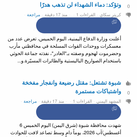
وتؤكد: دماء الشهداء لن تذهب هدرًا
0
كريتر سكاي
القراءات 1
منذ 17 دقيقة
مراجعة
أعلنت وزارة الدفاع اليمنية، اليوم الخميس، تعرض عدد من
معسكرات ووحدات القوات المسلحة في محافظتي مأرب
وحضرموت لهجوم وصفته بـ"الغادر"، نفذته جماعة الحوثي
باستخدام الصواريخ الباليستية والطائرات المسيّرة.و...
شبوة تشتعل: مقتل رضيعة وانفجار مفخخة
واشتباكات مستمرة
0
المشهد اليمني
القراءات 1
منذ 17 دقيقة
مراجعة
شهدت محافظة شبوة (شرق اليمن) اليوم الخميس 6
أغسطس/آب 2026، يوماً دامٍ وسط تصاعد لافت للحوادث