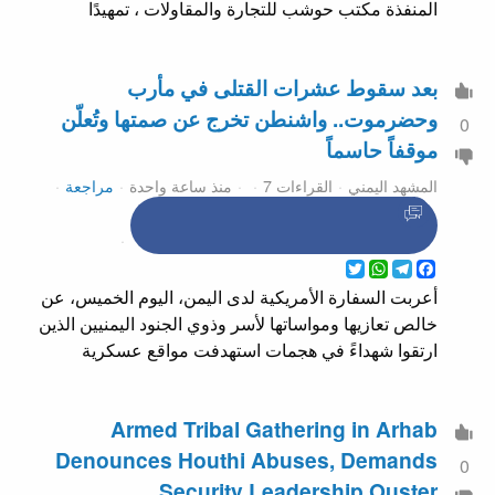
المنفذة مكتب حوشب للتجارة والمقاولات ، تمهيدًا
بعد سقوط عشرات القتلى في مأرب
وحضرموت.. واشنطن تخرج عن صمتها وتُعلّن
0
موقفاً حاسماً
المشهد اليمني
القراءات 7
منذ ساعة واحدة
مراجعة
WhatsApp
Twitter
Telegram
Facebook
أعربت السفارة الأمريكية لدى اليمن، اليوم الخميس، عن
خالص تعازيها ومواساتها لأسر وذوي الجنود اليمنيين الذين
ارتقوا شهداءً في هجمات استهدفت مواقع عسكرية
Armed Tribal Gathering in Arhab
Denounces Houthi Abuses, Demands
0
Security Leadership Ouster