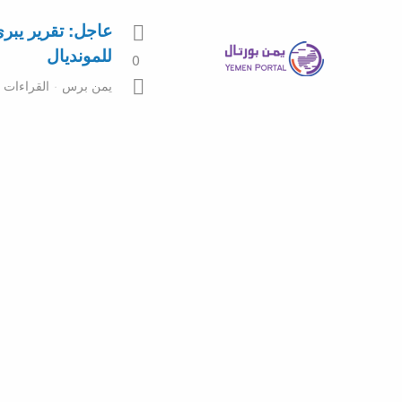
عاجل: تقرير يب
للمونديال
0
يمن برس
القراءات 10