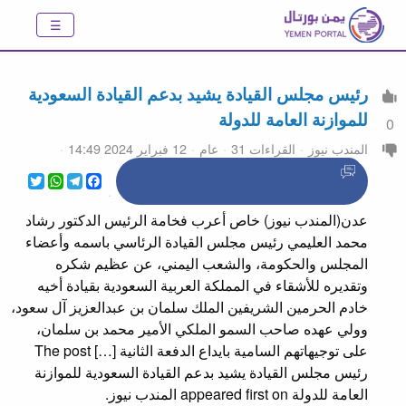
رئيس مجلس القيادة يشيد بدعم القيادة السعودية
للموازنة العامة للدولة
0
المندب نيوز
القراءات 31
عام
12 فبراير 2024 14:49
WhatsApp
Twitter
Telegram
Facebook
عدن(المندب نيوز) خاص أعرب فخامة الرئيس الدكتور رشاد
محمد العليمي رئيس مجلس القيادة الرئاسي باسمه وأعضاء
المجلس والحكومة، والشعب اليمني، عن عظيم شكره
وتقديره للأشقاء في المملكة العربية السعودية بقيادة أخيه
خادم الحرمين الشريفين الملك سلمان بن عبدالعزيز آل سعود،
وولي عهده صاحب السمو الملكي الأمير محمد بن سلمان،
على توجيهاتهم السامية بايداع الدفعة الثانية […] The post
رئيس مجلس القيادة يشيد بدعم القيادة السعودية للموازنة
العامة للدولة appeared first on المندب نيوز.