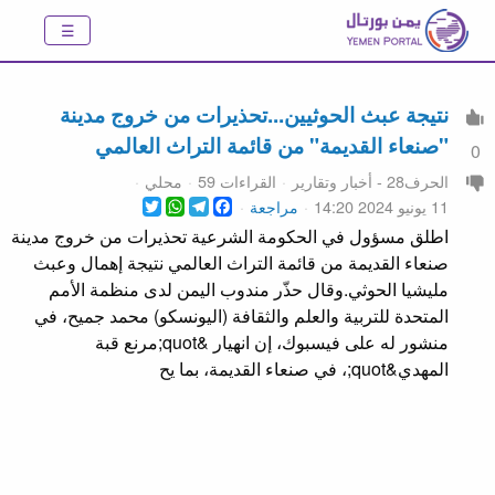
نتيجة عبث الحوثيين...تحذيرات من خروج مدينة
"صنعاء القديمة" من قائمة التراث العالمي
0
الحرف28 - أخبار وتقارير
القراءات 59
محلي
WhatsApp
Twitter
Telegram
Facebook
11 يونيو 2024 14:20
مراجعة
اطلق مسؤول في الحكومة الشرعية تحذيرات من خروج مدينة
صنعاء القديمة من قائمة التراث العالمي نتيجة إهمال وعبث
مليشيا الحوثي.وقال حذّر مندوب اليمن لدى منظمة الأمم
المتحدة للتربية والعلم والثقافة (اليونسكو) محمد جميح، في
منشور له على فيسبوك، إن انهيار &quot;مرنع قبة
المهدي&quot;، في صنعاء القديمة، بما يح