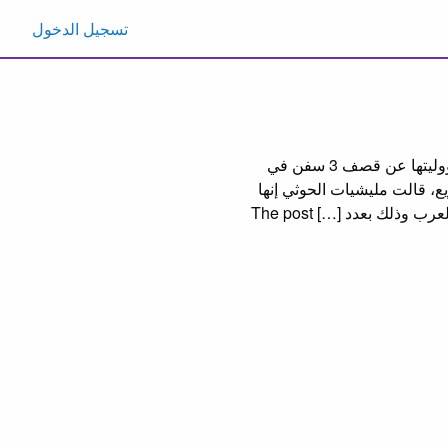
تسجيل الدخول
المكلا (المندب نيوز) وكالات بعد أسبوع من توقف هجماتها، عادت مليشيات الحوثي للإعلان عن مسؤوليتها عن قصف 3 سفن في
، قالت مليشيات الحوثي إنها
استهدفت سفينة الشحن التجارية ماراثوبوليس في بحر العرب وسفينة باتناري في خليج عدن وبحر العرب وذلك بعدد […] The post