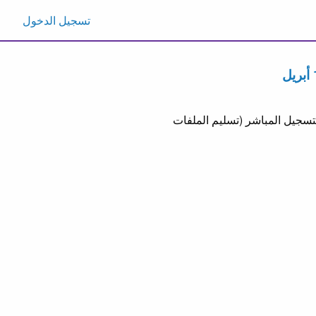
تسجيل الدخول
من يوم السبت الموافق 21 شوال 1446هـ الموافق 2025/4/19م سيبدأ التسجيل المباشر (تسليم الملفات