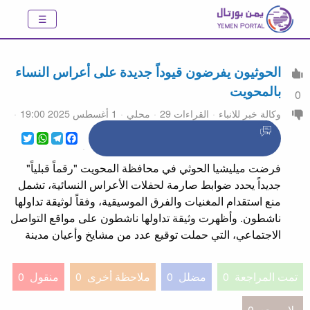
الحوثيون يفرضون قيوداً جديدة على أعراس النساء
بالمحويت
0
وكالة خبر للانباء
القراءات 29
محلي
1 أغسطس 2025 19:00
WhatsApp
Twitter
Telegram
Facebook
فرضت ميليشيا الحوثي في محافظة المحويت "رقماً قبلياً"
جديداً يحدد ضوابط صارمة لحفلات الأعراس النسائية، تشمل
منع استقدام المغنيات والفرق الموسيقية، وفقاً لوثيقة تداولها
ناشطون. وأظهرت وثيقة تداولها ناشطون على مواقع التواصل
الاجتماعي، التي حملت توقيع عدد من مشايخ وأعيان مدينة
تمت المراجعة
0
مضلل
0
ملاحظة أخرى
0
منقول
0
بلا مرجع
0