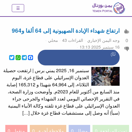
ارتفاع شهداء الإبادة الصهيونية إلى 64 ألفا و964
وجه اليمن الإخباري
القراءات 43
محلي
0
16 سبتمبر 2025 13:13
WhatsApp
Twitter
Telegram
Facebook
سبتمبر 16, 2025 يمني برس | ارتفعت حصيلة
العدوان الإسرائيلي على قطاع غزة، اليوم
الثلاثاء، إلى 64,964 شهيدًا و 165,312 إصابة
منذ السابع من أكتوبر للعام 2023م. وأوضحت وزارة الصحة،
في التقرير الإحصائي اليومي لعدد الشهداء والجرحى جراء
العدوان الإسرائيلي على قطاع غزة تلقته وكالة الأنباء اليمنية
(سبأ) أنه وصل إلى مستشفيات قطاع غزة خلال […]
تمت المراجعة
0
مضلل
0
ملاحظة أخرى
0
منقول
0