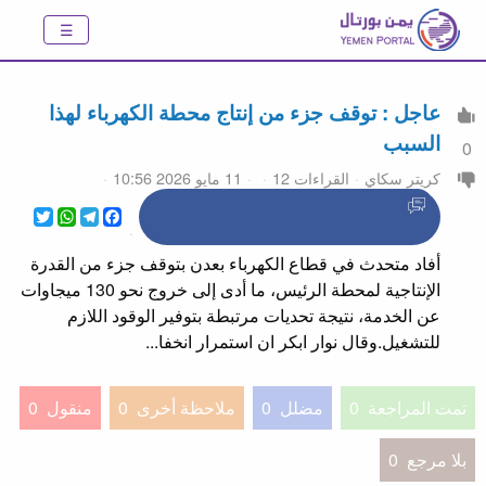
عاجل : توقف جزء من إنتاج محطة الكهرباء لهذا
السبب
0
كريتر سكاي
القراءات 12
11 مايو 2026 10:56
WhatsApp
Twitter
Telegram
Facebook
أفاد متحدث في قطاع الكهرباء بعدن بتوقف جزء من القدرة
الإنتاجية لمحطة الرئيس، ما أدى إلى خروج نحو 130 ميجاوات
عن الخدمة، نتيجة تحديات مرتبطة بتوفير الوقود اللازم
للتشغيل.وقال نوار ابكر ان استمرار انخفا...
تمت المراجعة
0
مضلل
0
ملاحظة أخرى
0
منقول
0
بلا مرجع
0