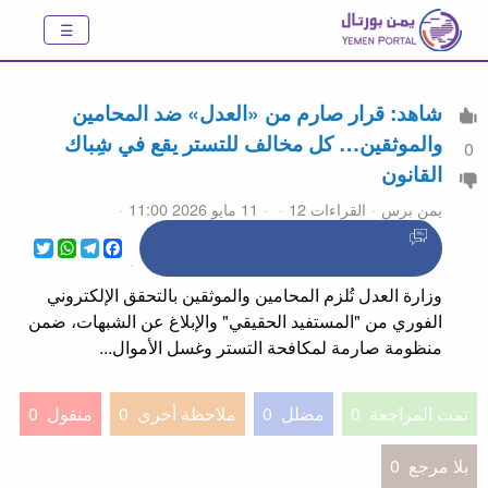
شاهد: قرار صارم من «العدل» ضد المحامين
والموثقين… كل مخالف للتستر يقع في شِباك
0
القانون
يمن برس
القراءات 12
11 مايو 2026 11:00
WhatsApp
Twitter
Telegram
Facebook
وزارة العدل تُلزم المحامين والموثقين بالتحقق الإلكتروني
الفوري من "المستفيد الحقيقي" والإبلاغ عن الشبهات، ضمن
منظومة صارمة لمكافحة التستر وغسل الأموال...
تمت المراجعة
0
مضلل
0
ملاحظة أخرى
0
منقول
0
بلا مرجع
0