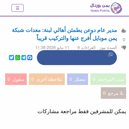
مدير عام دوعن يطمئن أهالي لبنة: معدات شبكة
يمن موبايل أُفرج عنها والتركيب قريباً
0
السدة نيوز
القراءات 9
11 مايو 2026 11:38
WhatsApp
Twitter
Telegram
Facebook
تمت المراجعة
0
مضلل
0
ملاحظة أخرى
0
منقول
0
بلا مرجع
0
يمكن للمشرفين فقط مراجعة مشاركات