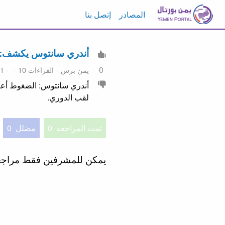
المصادر
إتصل بنا
أندري سانتوس يكشف: ما
0
يمن برس
القراءات 10
11 مايو 6
أندري سانتوس: الضغوط أعلى
لقب الدوري.
تمت المراجعة
0
مضلل
0
يمكن للمشرفين فقط مراج