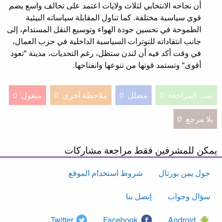
أن نجاحه الانتخابي لثلاث ولايات اعتمد على تحالف واسع يضم
قوى سياسية مختلفة. كما تناول المقابلة سياساته البيئية
الطموحة في تحسين جودة الهواء وتوسيع النقل المستدام، إلى
جانب انتقاداته للتوترات السياسية الداخلية في حزب العمال،
في وقت أكد فيه أن لندن ستظل، رغم التحديات، مدينة "تعود
أقوى" وتستمد قوتها من تنوعها وانفتاحها.
تمت المراجعة
0
مضلل
0
ملاحظة أخرى
0
منقول
0
بلا مرجع
0
يمكن للمشرفين فقط مراجعة مشاركات
حول يمن بورتال
شروط استخدام الموقع
سؤال وجواب
إتصل بنا
Twitter
Facebook
Android