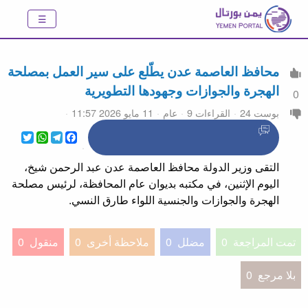
محافظ العاصمة عدن يطّلع على سير العمل بمصلحة
الهجرة والجوازات وجهودها التطويرية
0
بوست 24
القراءات 9
عام
11 مايو 2026 11:57
WhatsApp
Twitter
Telegram
Facebook
التقى وزير الدولة محافظ العاصمة عدن عبد الرحمن شيخ،
اليوم الإثنين، في مكتبه بديوان عام المحافظة، لرئيس مصلحة
الهجرة والجوازات والجنسية اللواء طارق النسي.
تمت المراجعة
0
مضلل
0
ملاحظة أخرى
0
منقول
0
بلا مرجع
0