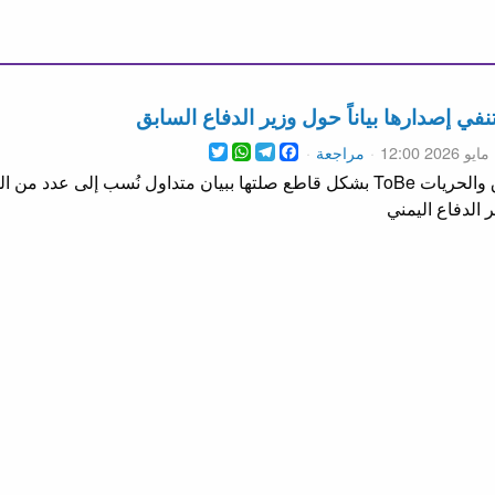
ي إصدارها بياناً حول وزير الدفاع السابق
WhatsApp
Twitter
Telegram
Facebook
1
مراجعة
نفت مؤسسة “أكون” للحقوق والحريات ToBe بشكل قاطع صلتها ببيان متداول نُسب 
الدفاع اليمني