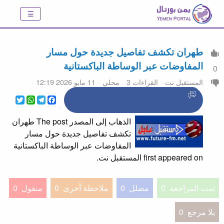
طهران تكشف تفاصيل جديدة حول مسار
المفاوضات عبر الوساطة الباكستانية
0
المستقبل نت
القراءات 3
محلي
11 مايو 2026 12:19
WhatsApp
Twitter
Telegram
Facebook
الذهاب إلى المصدر The post طهران
تكشف تفاصيل جديدة حول مسار
المفاوضات عبر الوساطة الباكستانية
first appeared on المستقبل نت.
تمت المراجعة
0
مضلل
0
ملاحظة أخرى
0
منقول
0
بلا مرجع
0