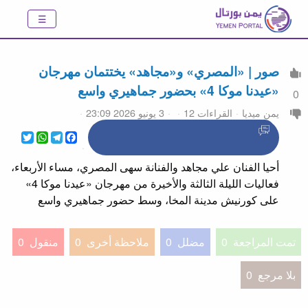
صور | «المصري» و«مجاهد» يختتمان مهرجان
«عيدنا موكا 4» بحضور جماهيري واسع
0
يمن ميديا
القراءات 12
3 يونيو 2026 23:09
WhatsApp
Twitter
Telegram
Facebook
أحيا الفنان علي مجاهد والفنانة سهى المصري، مساء الأربعاء،
فعاليات الليلة الثالثة والأخيرة من مهرجان «عيدنا موكا 4»
على كورنيش مدينة المخا، وسط حضور جماهيري واسع
تمت المراجعة
0
مضلل
0
ملاحظة أخرى
0
منقول
0
بلا مرجع
0