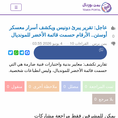
عاجل: تقرير يبرئ دونيس ويكشف أسرار معسكر
أوستن.. الأرقام حسمت قائمة الأخضر للمونديال
0
يمن برس
القراءات 10
4 يونيو 2026 03:55
WhatsApp
Twitter
Telegram
Facebook
تقارير تكشف: معايير بدنية واختبارات فنية صارمة هي التي
حسمت قائمة الأخضر للمونديال، وليس انطباعات شخصية.
تمت المراجعة
0
مضلل
0
ملاحظة أخرى
0
منقول
0
بلا مرجع
0
يمكن للمشرفين فقط مراجعة مشاركات