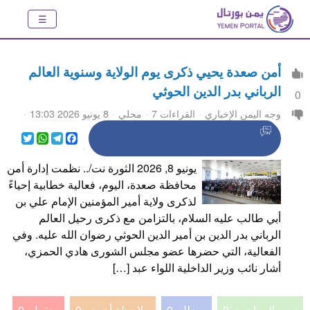
أمن صعدة يحيي ذكرى يوم الولاية وسنوية العالم
الرباني بدر الدين الحوثي
0
وجه اليمن الإخباري
القراءات 7
محلي
8 يونيو 2026 13:03
WhatsApp
Twitter
Telegram
Facebook
يونيو 8, 2026 الثورة نت/.. نظمت إدارة أمن
محافظة صعدة، اليوم، فعالية خطابية إحياءً
لذكرى ولاية أمير المؤمنين الإمام علي بن
أبي طالب عليه السلام، بالتزامن مع ذكرى رحيل العالم
الرباني بدر الدين بن أمير الدين الحوثي رضوان الله عليه. وفي
الفعالية، التي حضرها عضو مجلس الشورى هادي الحمزي،
أشار نائب وزير الداخلية اللواء عبد […]
تمت المراجعة
0
مضلل
0
ملاحظة أخرى
0
منقول
0