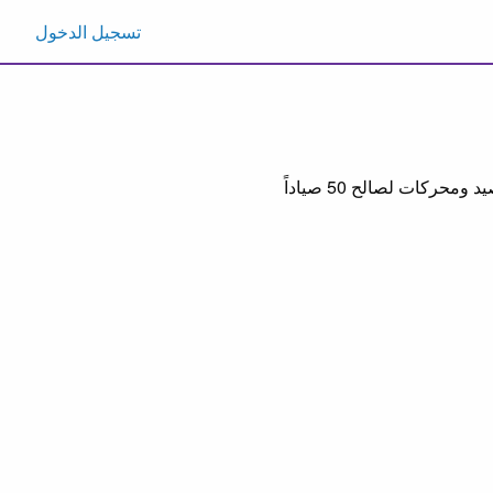
تسجيل الدخول
دشن مركز الملك سلمان للإغاثة والأعمال الإنسانية السعودي، يوم الاثنين، مشروعاً لتوزيع قوارب صيد ومحركات لصالح 50 صياداً