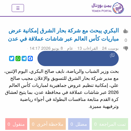
البكري يبحث مع شركة بحار الشرق إمكانية عرض
مباريات كأس العالم عبر شاشات عملاقة في عدن
0
بوست 24
القراءات 13
عام
8 يونيو 2026 14:17
WhatsApp
Twitter
Telegram
Facebook
بحث وزير الشباب والرياضة، نايف صالح البكري، اليوم الإثنين،
مع مدير شركة بحار الشرق للتسويق والإعلان مجيب صالح
علي، إمكانية تنظيم عروض جماهيرية لمباريات كأس العالم
2026 عبر شاشات عملاقة في محافظة عدن، بما يتيح لعشاق
كرة القدم متابعة منافسات البطولة في أجواء رياضية
وترفيهية مميزة.
تمت المراجعة
0
مضلل
0
ملاحظة أخرى
0
منقول
0