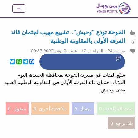
الخوخة تودع "وحيش".. تشييع مهيب لجثمان قائد
الفرقة الأولى بالمقاومة الوطنية
0
بوست 24
القراءات 12
عام
9 يونيو 2026 20:57
WhatsApp
Twitter
Telegram
Facebook
شيّع المئات في مديرية الخوخة بمحافظة الحديدة، اليوم
الثلاثاء، جثمان قائد الفرقة الأولى في المقاومة الوطنية العميد
يحيى وحيش،
تمت المراجعة
0
مضلل
0
ملاحظة أخرى
0
منقول
0
بلا مرجع
0