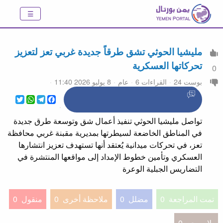
مليشيا الحوثي تشق طرقاً جديدة غربي تعز لتعزيز
تحركاتها العسكرية
0
بوست 24
القراءات 6
عام
8 يوليو 2026 11:40
WhatsApp
Twitter
Telegram
Facebook
تواصل مليشيا الحوثي تنفيذ أعمال شق وتوسعة طرق جديدة
في المناطق الخاضعة لسيطرتها بمديرية مقبنة غربي محافظة
تعز، في تحركات ميدانية يُعتقد أنها تستهدف تعزيز انتشارها
العسكري وتأمين خطوط الإمداد إلى مواقعها المنتشرة في
التضاريس الجبلية الوعرة
تمت المراجعة
0
مضلل
0
ملاحظة أخرى
0
منقول
0
بلا مرجع
0