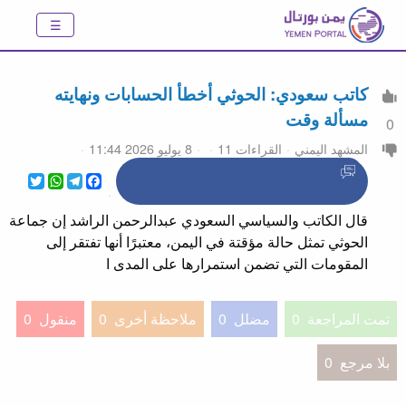
كاتب سعودي: الحوثي أخطأ الحسابات ونهايته
مسألة وقت
0
المشهد اليمني
القراءات 11
8 يوليو 2026 11:44
WhatsApp
Twitter
Telegram
Facebook
قال الكاتب والسياسي السعودي عبدالرحمن الراشد إن جماعة
الحوثي تمثل حالة مؤقتة في اليمن، معتبرًا أنها تفتقر إلى
المقومات التي تضمن استمرارها على المدى ا
تمت المراجعة
0
مضلل
0
ملاحظة أخرى
0
منقول
0
بلا مرجع
0