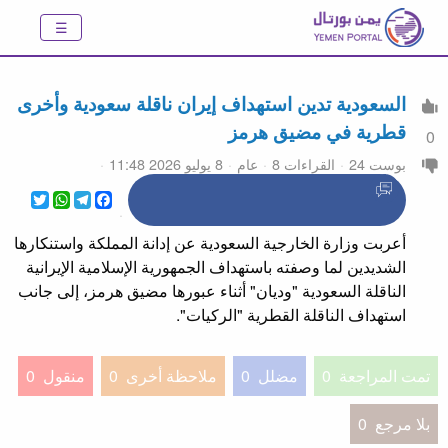
السعودية تدين استهداف إيران ناقلة سعودية وأخرى
قطرية في مضيق هرمز
0
بوست 24
القراءات 8
عام
8 يوليو 2026 11:48
WhatsApp
Twitter
Telegram
Facebook
أعربت وزارة الخارجية السعودية عن إدانة المملكة واستنكارها
الشديدين لما وصفته باستهداف الجمهورية الإسلامية الإيرانية
الناقلة السعودية "وديان" أثناء عبورها مضيق هرمز، إلى جانب
استهداف الناقلة القطرية "الركيات".
تمت المراجعة
0
مضلل
0
ملاحظة أخرى
0
منقول
0
بلا مرجع
0