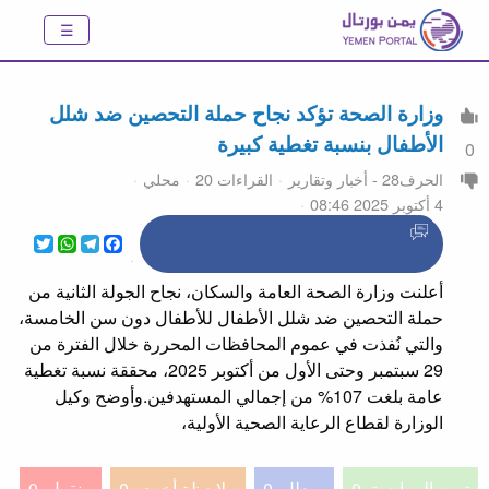
وزارة الصحة تؤكد نجاح حملة التحصين ضد شلل
الأطفال بنسبة تغطية كبيرة
0
الحرف28 - أخبار وتقارير
القراءات 20
محلي
4 أكتوبر 2025 08:46
WhatsApp
Twitter
Telegram
Facebook
أعلنت وزارة الصحة العامة والسكان، نجاح الجولة الثانية من
حملة التحصين ضد شلل الأطفال للأطفال دون سن الخامسة،
والتي نُفذت في عموم المحافظات المحررة خلال الفترة من
29 سبتمبر وحتى الأول من أكتوبر 2025، محققة نسبة تغطية
عامة بلغت 107% من إجمالي المستهدفين.وأوضح وكيل
الوزارة لقطاع الرعاية الصحية الأولية،
تمت المراجعة
0
مضلل
0
ملاحظة أخرى
0
منقول
0