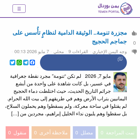
مجزرة تنومة.. الوثيقة الدامية لنظامٍ تأُسس على
جماجم الحجيج
0
وجه اليمن الإخباري
القراءات 9
محلي
7 مايو 2026 00:13
WhatsApp
Twitter
Telegram
Facebook
مايو 7, 2026 لم تكن “تنومة” مجرد نقطة جغرافية
في عسير، بل كانت شاهدة على واحدة من أبشع
جرائم التاريخ الحديث، حيث اختلطت دماء الحجيج
اليمانيين بتراب الأرض وهم في طريقهم إلى بيت الله الحرام.
لم يقتلوا في ساحة معركة، ولم يسقطوا وهم يحملون السلاح،
بل سقطوا وهم يلبون نداء الخليل إبراهيم، مجردين من […]
تمت المراجعة
0
مضلل
0
ملاحظة أخرى
0
منقول
0