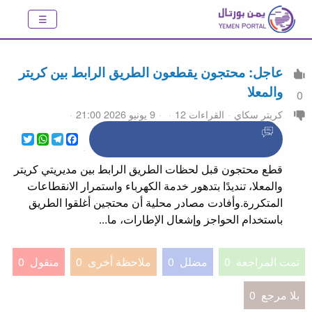
عاجل: محتجون يقطعون الطريق الرابط بين كريتر
والمعلا
0
كريتر سكاي
القراءات 12
9 يونيو 2026 21:00
WhatsApp
Twitter
Telegram
Facebook
قطع محتجون قبل لحظات الطريق الرابط بين مديريتي كريتر
والمعلا، تنديدًا بتدهور خدمة الكهرباء واستمرار الانقطاعات
المتكررة.وأفادت مصادر محلية أن محتجين أغلقوا الطريق
باستخدام الحواجز وإشعال الإطارات، ما...
تمت المراجعة
0
مضلل
0
ملاحظة أخرى
0
منقول
0
بلا مرجع
0